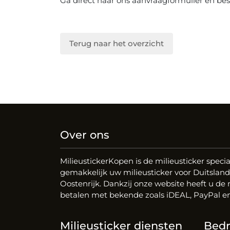
Ga direct naar ons aanvraagformulier en be
Terug naar het overzicht
Over ons
MilieustickerKopen is de milieusticker special
gemakkelijk uw milieusticker voor Duitsland,
Oostenrijk. Dankzij onze website heeft u de
betalen met bekende zoals iDEAL, PayPal en
Milieusticker diensten
Bedri