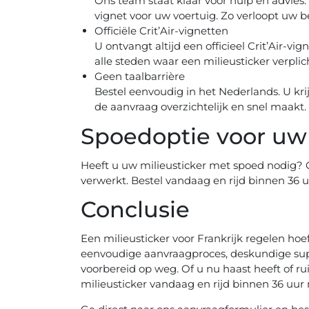
Ons team staat klaar voor hulp en advies. 
vignet voor uw voertuig. Zo verloopt uw bes
Officiële Crit’Air-vignetten
U ontvangt altijd een officieel Crit’Air-v
alle steden waar een milieusticker verplic
Geen taalbarrière
Bestel eenvoudig in het Nederlands. U krij
de aanvraag overzichtelijk en snel maakt.
Spoedoptie voor uw 
Heeft u uw milieusticker met spoed nodig? 
verwerkt. Bestel vandaag en rijd binnen 36 u
Conclusie
Een milieusticker voor Frankrijk regelen hoeft
eenvoudige aanvraagproces, deskundige suppo
voorbereid op weg. Of u nu haast heeft of rui
milieusticker vandaag en rijd binnen 36 uur 