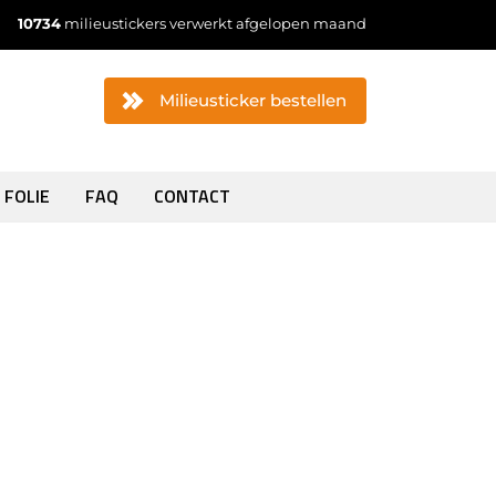
10734
milieustickers verwerkt afgelopen maand
Milieusticker bestellen
 FOLIE
FAQ
CONTACT