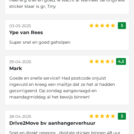
Heel erg snel en goed, ik wacht af wanneer de originele
sticker klaar is gr, Tiny
5
03-05-2025
Ype van Rees
Super snel en goed geholpen
4,5
29-04-2025
Mark
Goede en snelle service!! Had postcode onjuist
ingevuld en kreeg een mailtje dat ze het al hadden
gecorrigeerd. Op zondag aangevraagd en
maandagmiddag al het bewijs binnen!
5
28-04-2025
Drive2Move bv aanhangerverhuur
Snel en direkt respons , digitale sticker binnen 48 uur