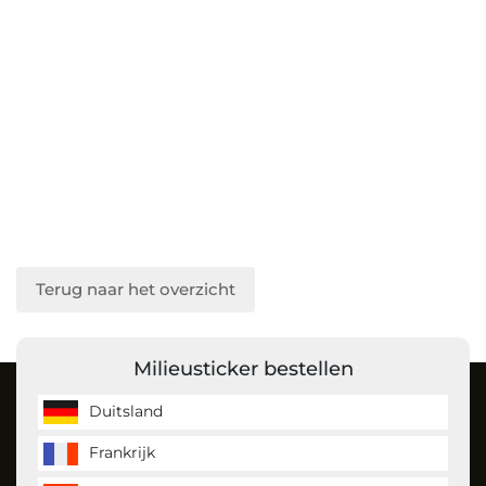
Terug naar het overzicht
Milieusticker bestellen
Over ons
Duitsland
Frankrijk
MilieustickerKopen is de milieusticker specialist en bestelt
u gemakkelijk uw milieusticker voor Duitsland, Frankrijk en