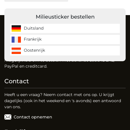
Milieusticker bestellen
Over ons
Duitsland
Frankrijk
MilieustickerKopen is de milieusticker specialist en bestelt
u gemakkelijk uw milieusticker voor Duitsland, Frankrijk en
Oostenrijk
vignet voor Oostenrijk. Dankzij onze website heeft u de
mogelijkheid om te betalen met bekende zoals iDEAL,
PayPal en creditcard.
Contact
Heeft u een vraag? Neem contact met ons op. U krijgt
dagelijks (ook in het weekend en 's avonds) een antwoord
van ons.
Contact opnemen