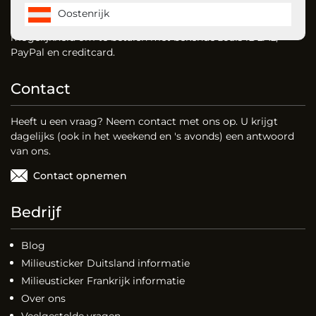
u gemakkelijk uw milieusticker voor Duitsland, Frankrijk en
Oostenrijk
vignet voor Oostenrijk. Dankzij onze website heeft u de
mogelijkheid om te betalen met bekende zoals iDEAL,
PayPal en creditcard.
Contact
Heeft u een vraag? Neem contact met ons op. U krijgt
dagelijks (ook in het weekend en 's avonds) een antwoord
van ons.
Contact opnemen
Bedrijf
Blog
Milieusticker Duitsland informatie
Milieusticker Frankrijk informatie
Over ons
Veelgestelde vragen