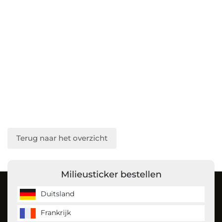
Terug naar het overzicht
Milieusticker bestellen
Over ons
Duitsland
Frankrijk
MilieustickerKopen is de milieusticker specialist en bestelt