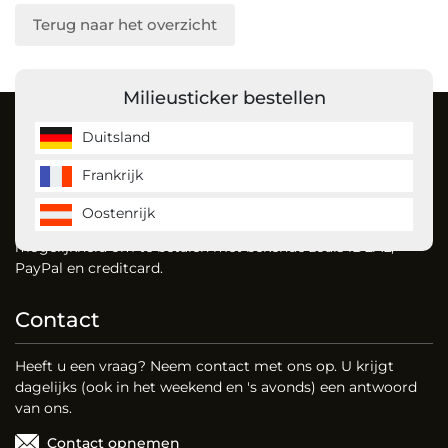
Terug naar het overzicht
Milieusticker bestellen
Over ons
Duitsland
Frankrijk
MilieustickerKopen is de milieusticker specialist en bestelt
u gemakkelijk uw milieusticker voor Duitsland, Frankrijk en
Oostenrijk
vignet voor Oostenrijk. Dankzij onze website heeft u de
mogelijkheid om te betalen met bekende zoals iDEAL,
PayPal en creditcard.
Contact
Heeft u een vraag? Neem contact met ons op. U krijgt
dagelijks (ook in het weekend en 's avonds) een antwoord
van ons.
Contact opnemen