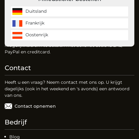
Over ons
Duitsland
Frankrijk
MilieustickerKopen is de milieusticker specialist en bestelt
u gemakkelijk uw milieusticker voor Duitsland, Frankrijk en
Oostenrijk
vignet voor Oostenrijk. Dankzij onze website heeft u de
mogelijkheid om te betalen met bekende zoals iDEAL,
PayPal en creditcard.
Contact
Heeft u een vraag? Neem contact met ons op. U krijgt
dagelijks (ook in het weekend en 's avonds) een antwoord
van ons.
Contact opnemen
Bedrijf
Blog