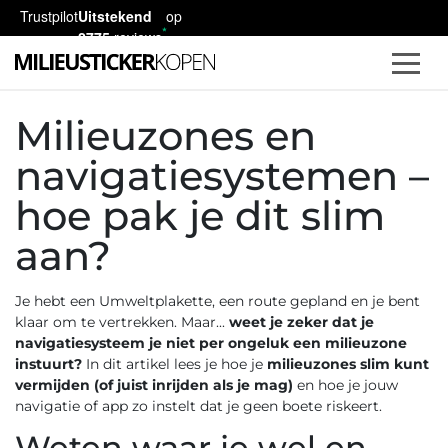
Trustpilot
Uitstekend
op
2775
reviews
Milieuzones en
navigatiesystemen –
hoe pak je dit slim
aan?
Je hebt een Umweltplakette, een route gepland en je bent
klaar om te vertrekken. Maar...
weet je zeker dat je
navigatiesysteem je niet per ongeluk een milieuzone
instuurt?
In dit artikel lees je hoe je
milieuzones slim kunt
vermijden (of juist inrijden als je mag)
en hoe je jouw
navigatie of app zo instelt dat je geen boete riskeert.
Weten waar je wel en