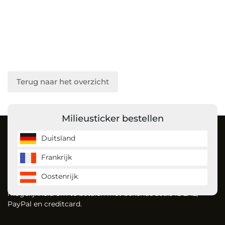
Terug naar het overzicht
Milieusticker bestellen
Over ons
Duitsland
Frankrijk
MilieustickerKopen is de milieusticker specialist en bestelt
u gemakkelijk uw milieusticker voor Duitsland, Frankrijk en
Oostenrijk
vignet voor Oostenrijk. Dankzij onze website heeft u de
mogelijkheid om te betalen met bekende zoals iDEAL,
PayPal en creditcard.