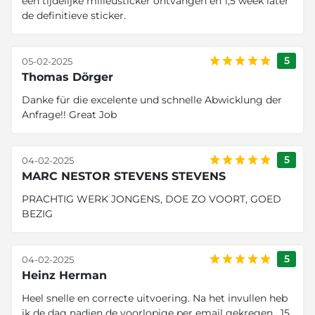
een tijdelijke milieusticker ontvangen en 1,5 week later
de definitieve sticker.
5
05-02-2025
Thomas Dörger
Danke für die excelente und schnelle Abwicklung der
Anfrage!! Great Job
5
04-02-2025
MARC NESTOR STEVENS STEVENS
PRACHTIG WERK JONGENS, DOE ZO VOORT, GOED
BEZIG
5
04-02-2025
Heinz Herman
Heel snelle en correcte uitvoering. Na het invullen heb
ik de dag nadien de voorlopige per email gekregen . 15